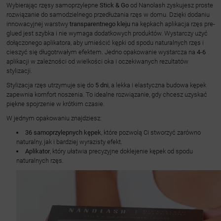
Wybierając rzęsy samoprzylepne
Stick & Go
od Nanolash zyskujesz proste
rozwiązanie do samodzielnego przedłużania rzęs w domu. Dzięki dodaniu
innowacyjnej warstwy
transparentnego kleju
na kępkach aplikacja rzęs pre-
glued jest szybka i nie wymaga dodatkowych produktów. Wystarczy użyć
dołączonego aplikatora, aby umieścić kępki od spodu naturalnych rzęs i
cieszyć się długotrwałym efektem. Jedno opakowanie wystarcza na
4-6
aplikacji w zależności od wielkości oka i oczekiwanych rezultatów
stylizacji.
Stylizacja rzęs utrzymuje się do
5 dni
, a lekka i elastyczna budowa kępek
zapewnia komfort noszenia. To idealne rozwiązanie, gdy chcesz uzyskać
piękne spojrzenie w krótkim czasie.
W jednym opakowaniu znajdziesz:
36 samoprzylepnych kępek
, które pozwolą Ci stworzyć zarówno
naturalny, jak i bardziej wyrazisty efekt.
Aplikator
, który ułatwia precyzyjne doklejenie kępek od spodu
naturalnych rzęs.