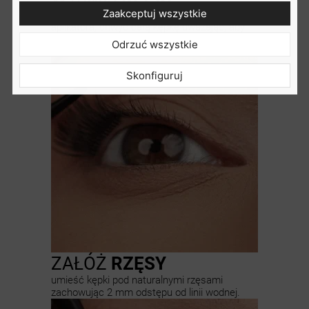
Zaakceptuj wszystkie
wyjmij kępkę z opakowania za pomocą
aplikatora, chwyć całą kępkę uważając, aby
nie uszkodzić warstwy kleju
Odrzuć wszystkie
Skonfiguruj
ZAŁÓŻ
RZĘSY
umieść kępki pod naturalnymi rzęsami
zachowując 2 mm odstępu od linii wodnej.