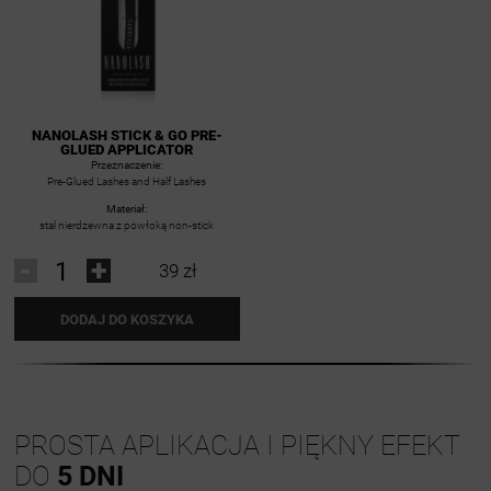
NANOLASH STICK & GO PRE-
GLUED APPLICATOR
Przeznaczenie:
Pre-Glued Lashes and Half Lashes
Materiał:
stal nierdzewna z powłoką non-stick
-
+
39 zł
DODAJ DO KOSZYKA
PROSTA APLIKACJA I PIĘKNY EFEKT
DO
5 DNI