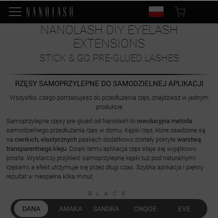
NANOLASH DIY EYELASH
EXTENSIONS
STICK & GO PRE-GLUED LASHES
RZĘSY SAMOPRZYLEPNE DO SAMODZIELNEJ APLIKACJI
Wszystko, czego potrzebujesz do przedłużenia rzęs, znajdziesz w jednym
produkcie
Samoprzylepne rzęsy pre-glued od Nanolash to
rewolucyjna metoda
samodzielnego przedłużania rzęs w domu. Kępki rzęs, które osadzone są
na
cienkich, elastycznych
paskach dodatkowo zostały pokryte
warstwą
transparentnego kleju
. Dzięki temu aplikacja rzęs staje się wyjątkowo
prosta. Wystarczy przykleić samoprzylepne kępki tuż pod naturalnymi
rzęsami, a efekt utrzymuje się przez długi czas. Szybka aplikacja i piękny
rezultat w niespełna kilka minut.
BLACK
DANA
AMAKA
SANDRA
CNQOE
EVE