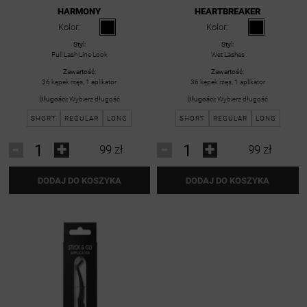
HARMONY
HEARTBREAKER
Kolor:
Kolor:
Styl:
Styl:
Full Lash Line Look
Wet Lashes
Zawartość:
Zawartość:
36 kępek rzęs, 1 aplikator
36 kępek rzęs, 1 aplikator
Długości:
Wybierz długość
Długości:
Wybierz długość
SHORT
REGULAR
LONG
SHORT
REGULAR
LONG
-
+
-
+
99 zł
99 zł
DODAJ DO KOSZYKA
DODAJ DO KOSZYKA