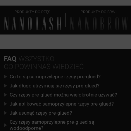
PRODUKTY DO RZĘS
PRODUKTY DO BRWI
FAQ
WSZYSTKO
CO POWINNAŚ WIEDZIEĆ
Co to są samoprzylepne rzęsy pre-glued?
Jak długo utrzymują się rzęsy pre-glued?
Czy rzęsy pre-glued można wielokrotnie używać?
Jak aplikować samoprzylepne rzęsy pre-glued?
Jak usunąć rzęsy pre-glued?
Czy rzęsy samoprzylepne pre-glued są
wodoodporne?