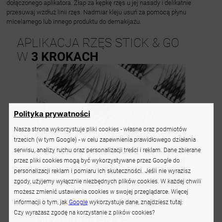
dołączonego aplikatora. Złap za kępkę rzęs u jej nasady i delikatnie
przesuwaj wzdłuż linii rzęs. Nadmiar kleju usuń za pomocą płynu
micelarnego lub innego produktu do demakijażu.
APLIKACJA RZĘS STICK & GO
W
3 KROKACH
Polityka prywatności
Nasza strona wykorzystuje pliki cookies - własne oraz podmiotów
trzecich (w tym Google) - w celu zapewnienia prawidłowego działania
serwisu, analizy ruchu oraz personalizacji treści i reklam. Dane zbierane
przez pliki cookies mogą być wykorzystywane przez Google do
personalizacji reklam i pomiaru ich skuteczności. Jeśli nie wyrazisz
zgody, użyjemy wyłącznie niezbędnych plików cookies. W każdej chwili
możesz zmienić ustawienia cookies w swojej przeglądarce. Więcej
informacji o tym, jak
Google
wykorzystuje dane, znajdziesz tutaj:
Czy wyrażasz zgodę na korzystanie z plików cookies?
WYJMIJ
KĘPKĘ