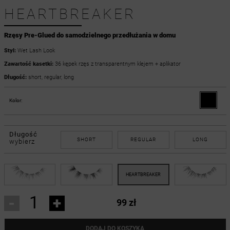
HEARTBREAKER
Rzęsy Pre-Glued do samodzielnego przedłużania w domu
Styl:
Wet Lash Look
Zawartość kasetki:
36 kępek rzęs z transparentnym klejem + aplikator
Długość:
short, regular, long
Kolor:
Długość
SHORT
REGULAR
LONG
wybierz
-
+
99 zł
DODAJ DO KOSZYKA