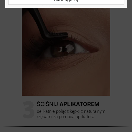
wodnej.
3
ŚCIŚNIJ
APLIKATOREM
delikatnie połącz kępki z naturalnymi
rzęsami za pomocą aplikatora.