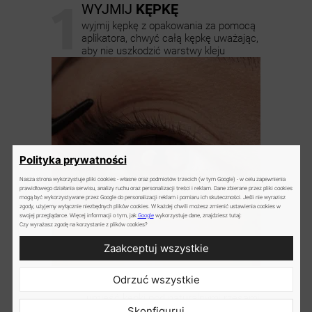
1
WYJMIJ
KĘPKĘ
wyjmij kępkę z opakowania za pomocą
aplikatora, chwyć całą kępkę uważając,
aby nie uszkodzić warstwy kleju
Polityka prywatności
Nasza strona wykorzystuje pliki cookies - własne oraz podmiotów trzecich (w tym Google) - w celu zapewnienia
prawidłowego działania serwisu, analizy ruchu oraz personalizacji treści i reklam. Dane zbierane przez pliki cookies
mogą być wykorzystywane przez Google do personalizacji reklam i pomiaru ich skuteczności. Jeśli nie wyrazisz
zgody, użyjemy wyłącznie niezbędnych plików cookies. W każdej chwili możesz zmienić ustawienia cookies w
swojej przeglądarce. Więcej informacji o tym, jak
Google
wykorzystuje dane, znajdziesz tutaj:
Czy wyrażasz zgodę na korzystanie z plików cookies?
Zaakceptuj wszystkie
2
Odrzuć wszystkie
ZAŁÓŻ
RZĘSY
umieść kępki pod naturalnymi rzęsami
Skonfiguruj
zachowując 2 mm odstępu od linii