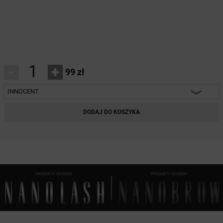
-
+
99 zł
INNOCENT
INNOCENT
DODAJ DO KOSZYKA
CLASSY
HARMONY
HEARTBREAKER
PRODUKTY DO RZĘS
PRODUKTY DO BRWI