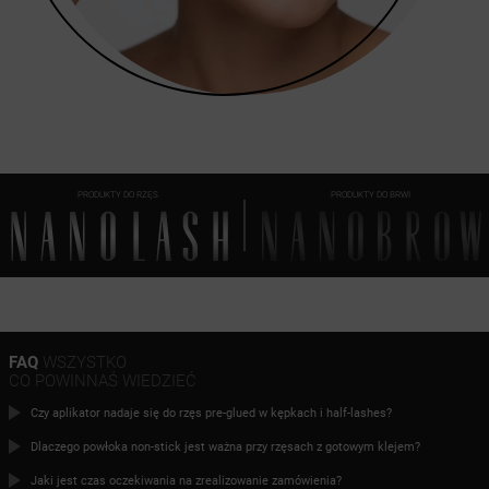
PRODUKTY DO RZĘS
PRODUKTY DO BRWI
FAQ
WSZYSTKO
CO POWINNAŚ WIEDZIEĆ
Czy aplikator nadaje się do rzęs pre-glued w kępkach i half-lashes?
Dlaczego powłoka non-stick jest ważna przy rzęsach z gotowym klejem?
Jaki jest czas oczekiwania na zrealizowanie zamówienia?