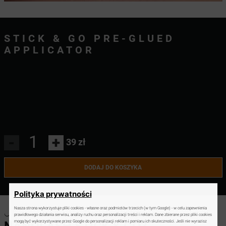
STICK & GO PRE-GLUED
APPLICATOR
-
+
39 zł
DODAJ DO KOSZYKA
Polityka prywatności
JAK UŻYWAĆ APLIKATORA
Nasza strona wykorzystuje pliki cookies - własne oraz podmiotów trzecich (w tym Google) - w celu zapewnienia
prawidłowego działania serwisu, analizy ruchu oraz personalizacji treści i reklam. Dane zbierane przez pliki cookies
mogą być wykorzystywane przez Google do personalizacji reklam i pomiaru ich skuteczności. Jeśli nie wyrazisz