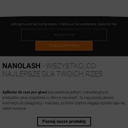
Jeśli zajmujesz się branżą beauty i interesuje Cię współpraca, napisz do nas.
Chcę otrzymać ofertę
NANOLASH
- WSZYSTKO, CO
NAJLEPSZE DLA TWOICH RZĘS
Aplikator do rzęs pre-glued
jest zaledwie jednym z rewelacyjnych
produktów, jakie znajdziesz w ofercie Nanolash. To najwyższej jakości
kosmetyki do pielęgnacji i makijażu, po które chętnie sięgają stylistki rzęs na
całym świecie.
Poznaj nasze produkty