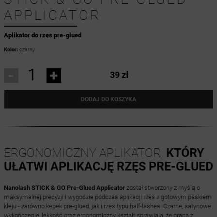
APPLICATOR
Aplikator do rzęs pre-glued
Kolor:
czarny
-
+
39 zł
DODAJ DO KOSZYKA
ERGONOMICZNY APLIKATOR,
KTÓRY
UŁATWI APLIKACJĘ RZĘS PRE-GLUED
Nanolash STICK & GO Pre-Glued Applicator
został stworzony z myślą o
maksymalnej precyzji i wygodzie podczas aplikacji rzęs z gotowym paskiem
kleju - zarówno kępek pre-glued, jak i rzęs typu half-lashes. Czarne, satynowe
wykończenie, lekkość oraz ergonomiczny kształt sprawiają, że praca z