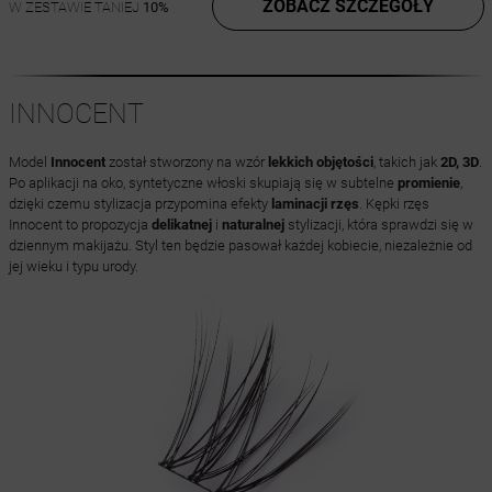
ZOBACZ SZCZEGÓŁY
W ZESTAWIE TANIEJ
10%
INNOCENT
Model
Innocent
został stworzony na wzór
lekkich objętości
, takich jak
2D, 3D
.
Po aplikacji na oko, syntetyczne włoski skupiają się w subtelne
promienie
,
dzięki czemu stylizacja przypomina efekty
laminacji rzęs
. Kępki rzęs
Innocent to propozycja
delikatnej
i
naturalnej
stylizacji, która sprawdzi się w
dziennym makijażu. Styl ten będzie pasował każdej kobiecie, niezależnie od
jej wieku i typu urody.