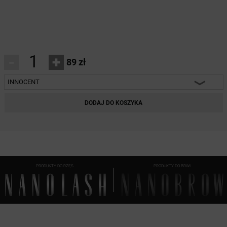
-
+
89 zł
INNOCENT
INNOCENT
DODAJ DO KOSZYKA
CLASSY
FLIRTY
DIVINE
PRODUKTY DO RZĘS
PRODUKTY DO BRWI
HARMONY
HEARTBREAKER
CHARM
FANTASY