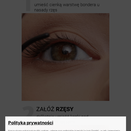
1
umieść cienką warstwę bondera u
nasady rzęs
2
ZAŁÓŻ
RZĘSY
delikatnie umieść kępki pod
naturalnymi rzęsami
Polityka prywatności
Nasza strona wykorzystuje pliki cookies - własne oraz podmiotów trzecich (w tym Google) - w celu zapewnienia