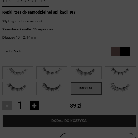
Kępki rzęs do samodzielnej aplikacji DIY
Styl
Light volume lash look
Zawartość kasetki:
36 kępek rzęs
Długość
10, 12, 14 mm
Kolor:
Black
-
+
89 zł
DODAJ DO KOSZYKA