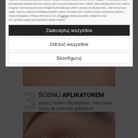
prawidłowego działania serwisu, analizy ruchu oraz personalizacji treści i reklam. Dane zbierane przez pliki cookies
mogą być wykorzystywane przez Google do personalizacji reklam i pomiaru ich skuteczności. Jeśli nie wyrazisz
zgody, użyjemy wyłącznie niezbędnych plików cookies. W każdej chwili możesz zmienić ustawienia cookies w
swojej przeglądarce. Więcej informacji o tym, jak
Google
wykorzystuje dane, znajdziesz tutaj:
Czy wyrażasz zgodę na korzystanie z plików cookies?
Zaakceptuj wszystkie
Odrzuć wszystkie
Skonfiguruj
3
ŚCIŚNIJ
APLIKATOREM
połącz razem doczepiane i naturalne
rzęsy za pomocą aplikatora