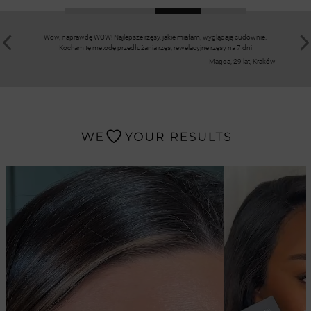
n jest
Wow, naprawdę WOW! Najlepsze rzęsy, jakie miałam, wyglądają cudownie.
Już za pi
 dni!
Kocham tę metodę przedłużania rzęs, rewelacyjne rzęsy na 7 dni
bardzo 
ta, Warszawa
Magda, 29 lat, Kraków